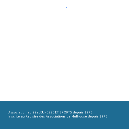
Association agréée JEUNESSE ET SPORTS depuis 1976
Inscrite au Registre des Associations de Mulhouse depuis 1976