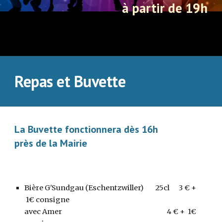
à partir de 19h
Repas et Buvette
La Buvette fonctionnera dès 1
6
h
près de la Mairie
Bière G'Sundgau (Eschentzwiller)
25cl
3
€ +
1€ consigne
avec Amer
4
€ + 1€