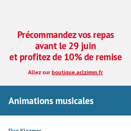
Précommandez vos repas
avant le
29
jui
n
et profitez de 10% de remise
Allez sur
boutique.aclzimm.fr
Animations musicales
Duo Klezmer