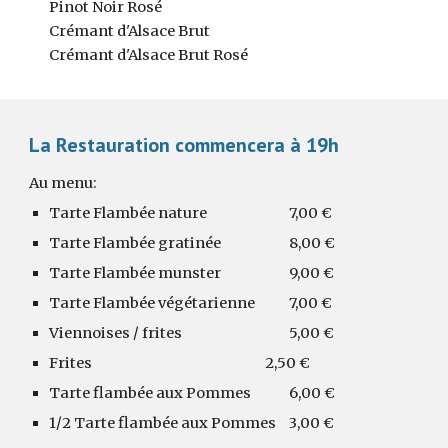
Pinot Noir Rosé
Crémant d'Alsace Brut
Crémant d'Alsace Brut Rosé
La Restauration commencera à 19h
Au menu:
Tarte Flambée nature
7,00 €
Tarte Flambée
gratinée
8,00
€
Tarte Flambée
munster
9,00
€
Tarte Flambée
végétarienne
7,00
€
Viennoises / frites
5,00
€
Frites
2,50 €
Tarte flambée aux Pommes
6
,00 €
1/2
Tarte flambée aux Pommes
3,00
€