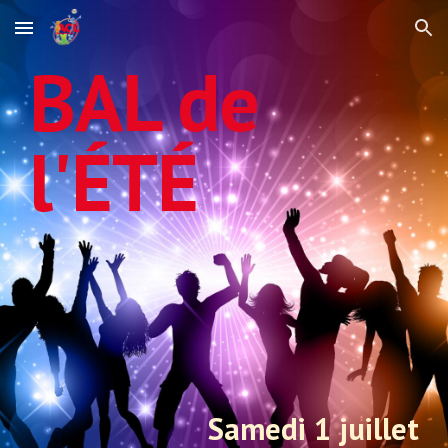
Skip to main content
Skip to navigation
BAL de
l'ÉTÉ
Samedi
1
juillet