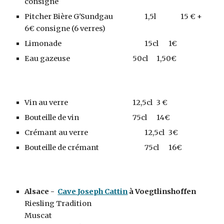
consigne
Pitcher Bière G'Sundgau
1,5l
15 €
+
6
€ consigne (6 verres)
Limonade
15cl
1€
Eau gazeuse
50cl
1
,
50€
Vin au verre
12,5cl
3
€
Bouteille de vin
75cl
1
4
€
Crémant au verre
12,5cl
3€
Bouteille de crémant
75cl
1
6
€
Alsace -
Cave
Joseph Cattin
à Voegtlinshoffen
Riesling Tradition
Muscat