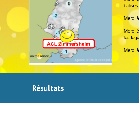
balises 
Merci à
Merci é
les lég
Merci à
Résultats