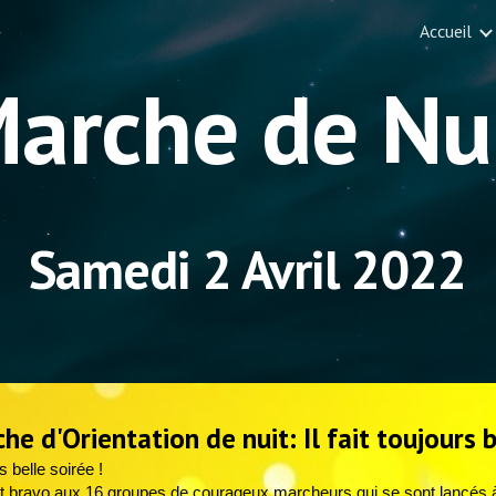
Accueil
ip to main content
Skip to navigat
arche de Nu
Samedi 2 Avril 2022
he d'Orientation de nuit: Il fait toujours 
s belle soirée !
t bravo aux 16 groupes de courageux marcheurs qui se sont lancés à