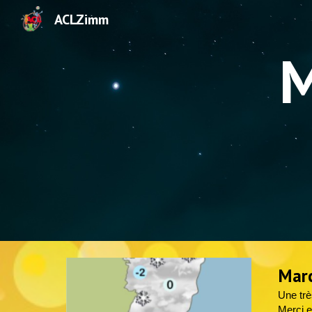
ACLZimm
Sk
M
Marc
Une trè
Merci e