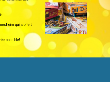
é !
rsheim qui a offert 
rée possible!