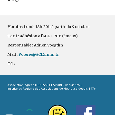
10 kg).
Horaire:
Lundi 18h-20h à partir du 9 octobre
Tarif : adhésion à l'ACL + 70€ (émaux)
Responsable : A
drien Voegtlin
Mail :
Poterie@ACLZimm.fr
Tél :
Association agréée JEUNESSE ET SPORTS depuis 1976
Inscrite au Registre des Associations de Mulhouse depuis 1976