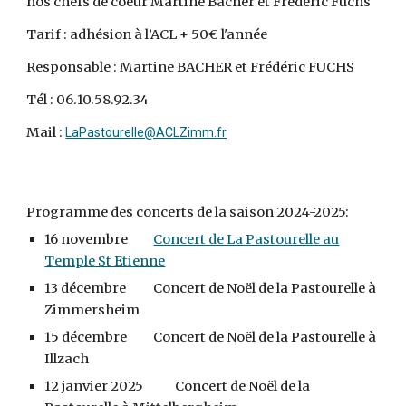
nos chefs de coeur Martine Bacher et Frédéric Fuchs
Tarif : adhésion à l’ACL +
50
€
l'année
Responsable :
Martine
BACHER
et Frédéric
FUCHS
Tél : 06.10.58.92.34
Mail :
LaPastourelle@ACLZimm.fr
Programme des concerts de la saison 2024-2025:
16 novembre
Concert de La Pastourelle au
Temple St Etienne
13 décembre
Concert de Noël de la Pastourelle à
Zimmersheim
15 décembre
Concert de Noël de la Pastourelle à
Illzach
12 janvier 2025
Concert de Noël de la