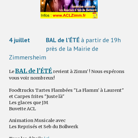
4
juillet
BAL de l'ÉTÉ
à partir de 19h
près de la Mairie de
Zimmersheim
BAL de l'ÉTÉ
L
e
revient à Zimm' !
N
ous espérons
vous voir nombreux!
Foodtrucks
Tartes Flambées "La Flamm' à Laurent"
et Carpes frites "Juste là"
Les glaces que JM
Buvette ACL
Animation Musicale avec
Les Reprisés
et
Seb du Bollwerk