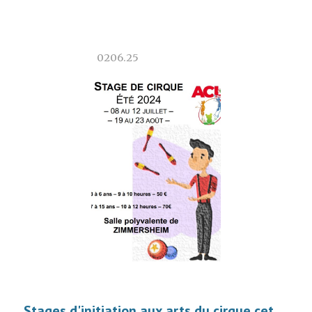
0
2
06.2
5
Stages d'initiation aux arts du cirque cet