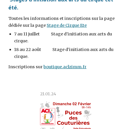
été.
Toutes les informations et inscriptions sur la page
dédiée sur
la page
Stage de Cirque Ete
7
au 1
1
juillet Stage d'initiation aux arts du
cirque.
1
8
au 2
2
août Stage d'initiation aux arts du
cirque.
Inscriptions sur
boutique.aclzimm.fr
21.01.24